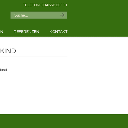
TELEFON: 034656 20111
EN
REFERENZEN
KONTAKT
EKIND
hland