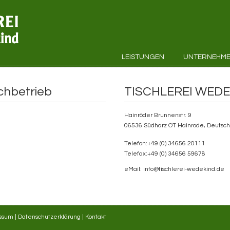
LEISTUNGEN
UNTERNEHM
achbetrieb
TISCHLEREI WED
Hainröder Brunnenstr. 9
06536 Südharz OT Hainrode, Deutsc
Telefon:+49 (0) 34656 20111
Telefax:+49 (0) 34656 59678
eMail: info@tischlerei-wedekind.de
ssum
|
Datenschutzerklärung
|
Kontakt